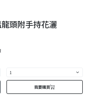
出恆溫龍頭附手持花灑
灑
我要購買