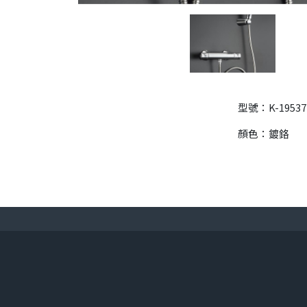
型號：K-19537
顏色：鍍鉻
電話 : 0922860143
傳真 : 暫無